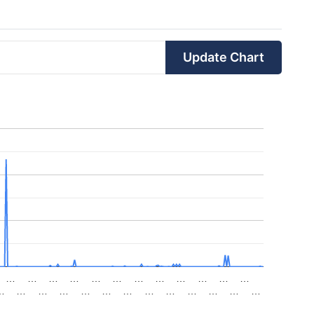
Update Chart
…
…
…
…
…
…
…
…
…
…
…
…
…
…
…
…
…
…
…
…
…
…
…
…
…