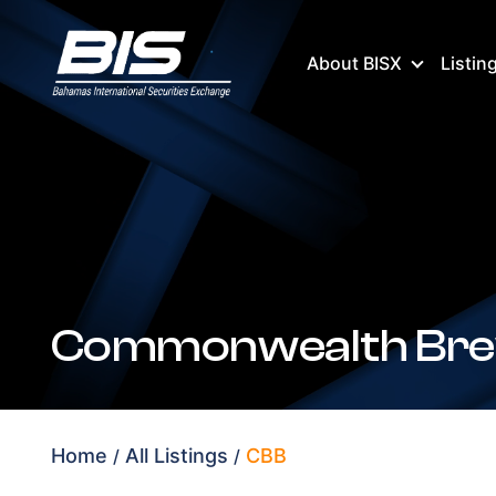
About BISX
Listin
Commonwealth Brew
Home
All Listings
CBB