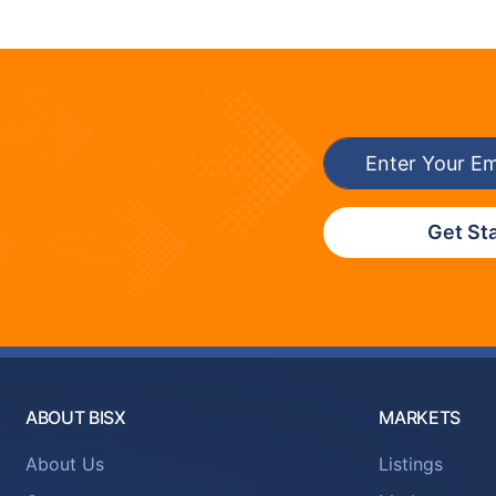
Get St
ABOUT BISX
MARKETS
About Us
Listings