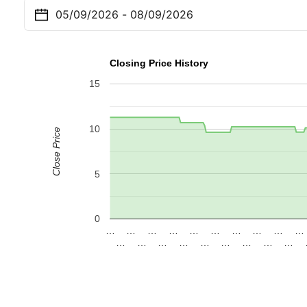
Closing Price History
15
10
Close Price
5
0
…
…
…
…
…
…
…
…
…
…
…
…
…
…
…
…
…
…
…