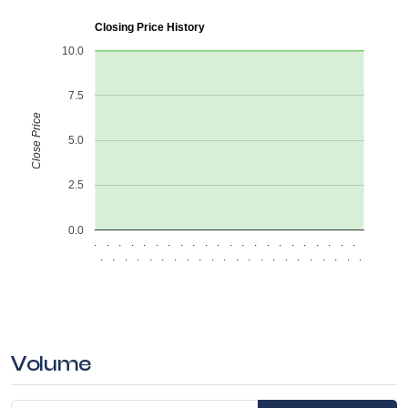
Closing Price History
10.0
7.5
Close Price
5.0
2.5
0.0
.
.
.
.
.
.
.
.
.
.
.
.
.
.
.
.
.
.
.
.
.
.
.
.
.
.
.
.
.
.
.
.
.
.
.
.
.
.
.
.
.
.
.
.
Volume