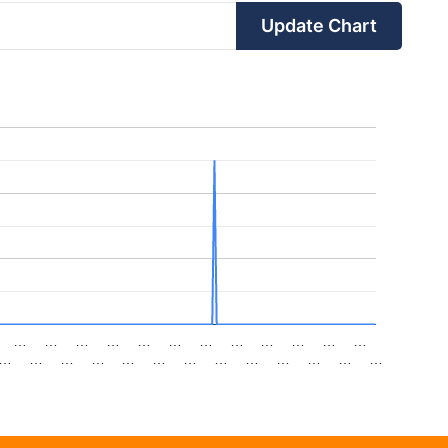
Update Chart
…
…
…
…
…
…
…
…
…
…
…
…
…
…
…
…
…
…
…
…
…
…
…
…
…