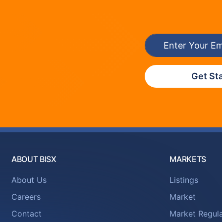
Get St
ABOUT BISX
MARKETS
About Us
Listings
Careers
Market
Contact
Market Regula