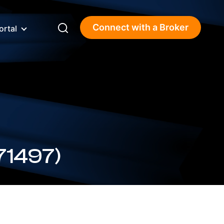
Connect with a Broker
ortal
71497)