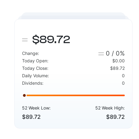
$89.72
0 / 0%
Change:
Today Open:
$0.00
Today Close:
$89.72
Daily Volume:
0
Dividends:
0
52 Week Low:
52 Week High:
$89.72
$89.72