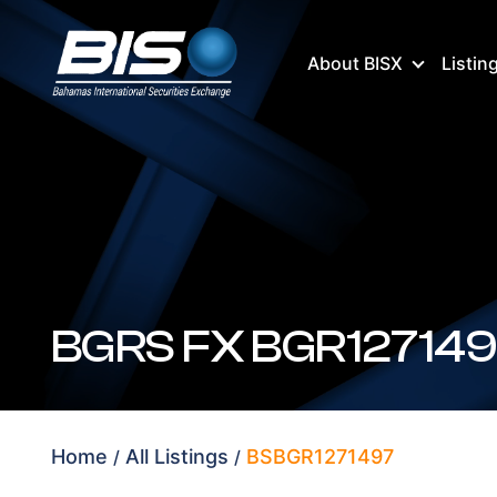
About BISX
Listin
BGRS FX BGR127149
Home
All Listings
BSBGR1271497