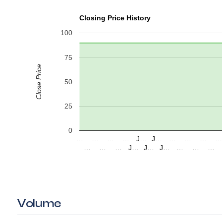
Closing Price History
100
75
Close Price
50
25
0
…
…
…
…
J…
J…
…
…
…
…
…
…
J…
J…
J…
…
…
…
Volume