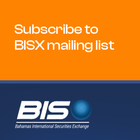
Subscribe to
BISX mailing list