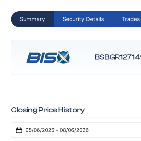
Summary
Security Details
Trades
BSBGR12714
Closing Price History