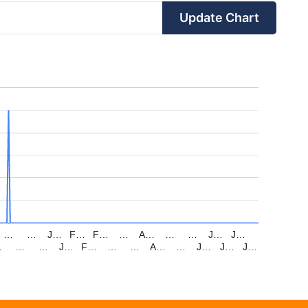
Update Chart
…
…
J…
F…
F…
…
A…
…
…
J…
J…
…
…
…
J…
F…
…
…
A…
…
J…
J…
J…