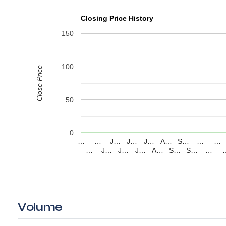
Closing Price History
150
100
Close Price
50
0
…
…
J…
J…
J…
A…
S…
…
…
…
J…
J…
J…
A…
S…
S…
…
Volume