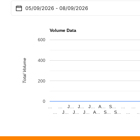
Volume Data
600
Total Volume
400
200
0
…
…
J…
J…
J…
A…
S…
…
…
…
J…
J…
J…
A…
S…
S…
…