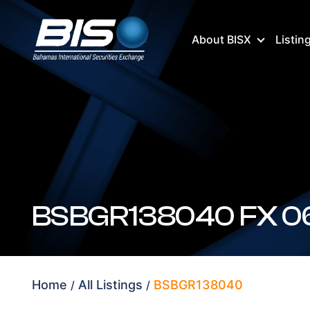
About BISX
Listin
Home
All Listings
BSBGR138040