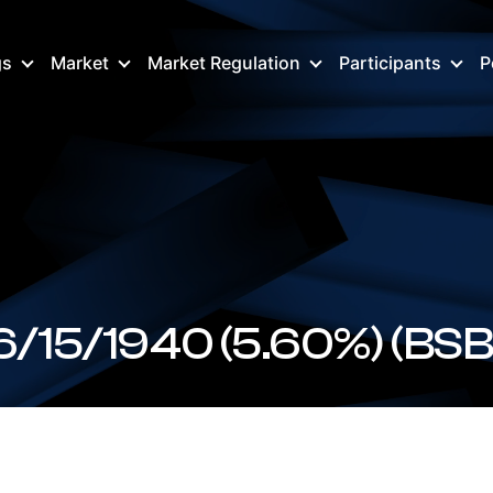
gs
Market
Market Regulation
Participants
P
BSBGR138040 FX 06/15/194