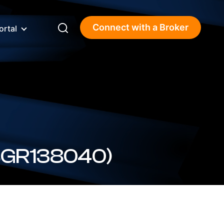
Connect with a Broker
ortal
0 (5.60%) (BSBGR138040)