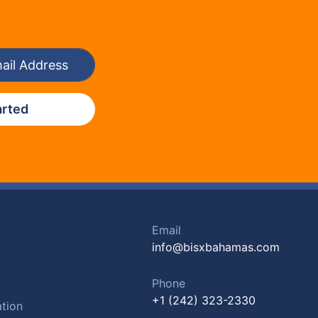
arted
Email
info@bisxbahamas.com
Phone
+1 (242) 323-2330
tion