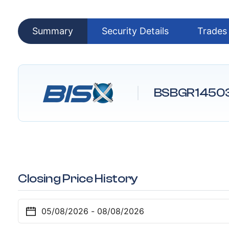
Summary
Security Details
Trades
BSBGR1450
Closing Price History