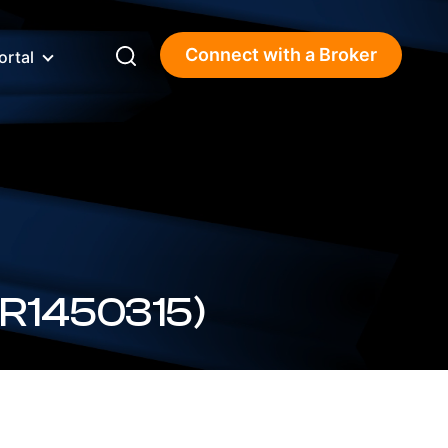
Connect with a Broker
ortal
GR1450315)