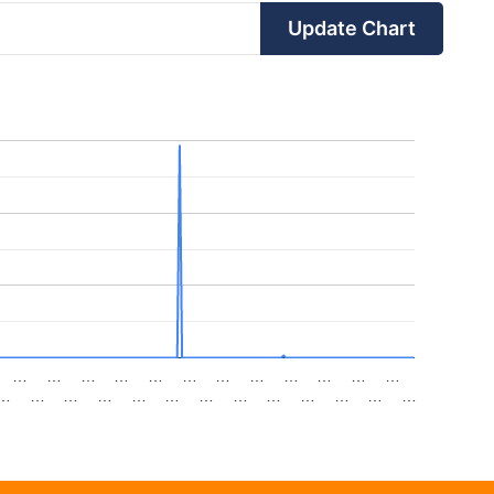
Update Chart
…
…
…
…
…
…
…
…
…
…
…
…
…
…
…
…
…
…
…
…
…
…
…
…
…