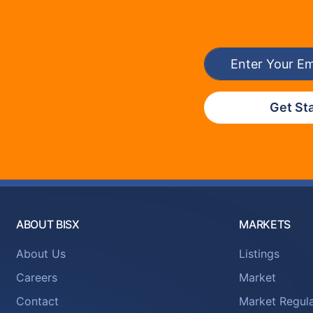
Get St
ABOUT BISX
MARKETS
About Us
Listings
Careers
Market
Contact
Market Regula