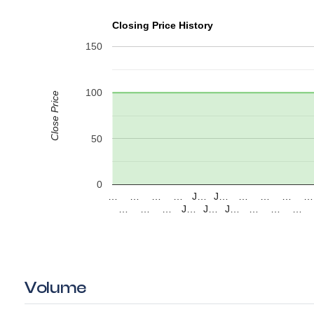
Closing Price History
150
100
Close Price
50
0
…
…
…
…
J…
J…
…
…
…
…
…
…
…
J…
J…
J…
…
…
…
Volume