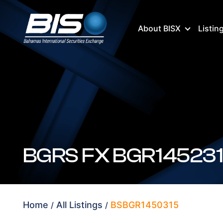
About BISX
Listin
BGRS FX BGR145231(
Home
All Listings
BSBGR1450315