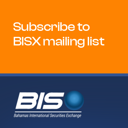
Subscribe to
BISX mailing list