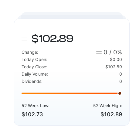
$102.89
0 / 0%
Change:
Today Open:
$0.00
Today Close:
$102.89
Daily Volume:
0
Dividends:
0
52 Week Low:
52 Week High:
$102.73
$102.89