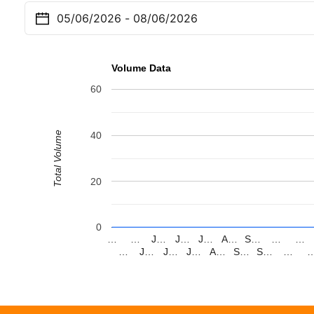
Volume Data
60
Total Volume
40
20
0
…
…
J…
J…
J…
A…
S…
…
…
…
J…
J…
J…
A…
S…
S…
…