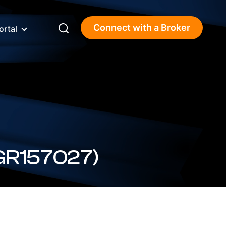
Connect with a Broker
ortal
4.03%) (BSBGR157027)