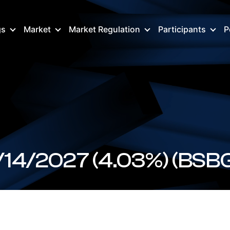
gs
Market
Market Regulation
Participants
P
BSBGR157027 FX 12/14/2027 (