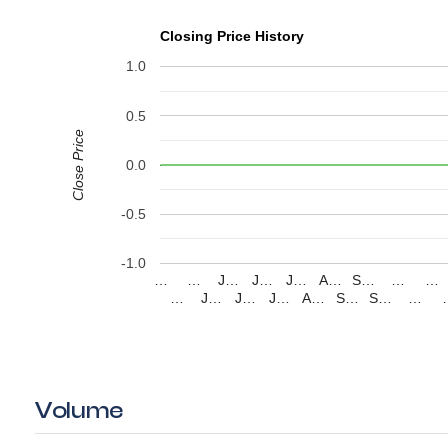
Closing Price History
1.0
0.5
Close Price
0.0
-0.5
-1.0
…
…
J…
J…
J…
A…
S…
…
…
…
J…
J…
J…
A…
S…
S…
…
Volume