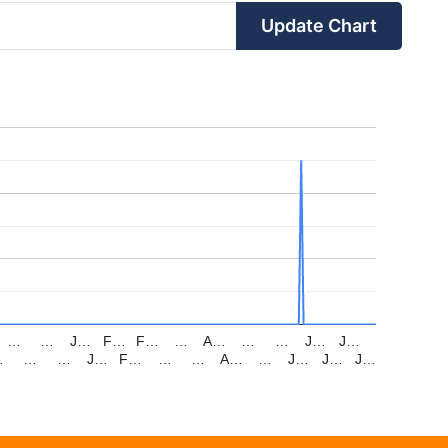
Update Chart
…
…
J…
F…
F…
…
A…
…
…
J…
J…
…
…
…
J…
F…
…
…
A…
…
J…
J…
J…