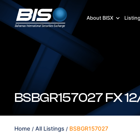
About BISX
Listin
Home
All Listings
BSBGR157027