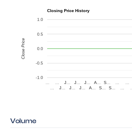
Closing Price History
1.0
0.5
Close Price
0.0
-0.5
-1.0
…
…
J…
J…
J…
A…
S…
…
…
…
J…
J…
J…
A…
S…
S…
…
Volume