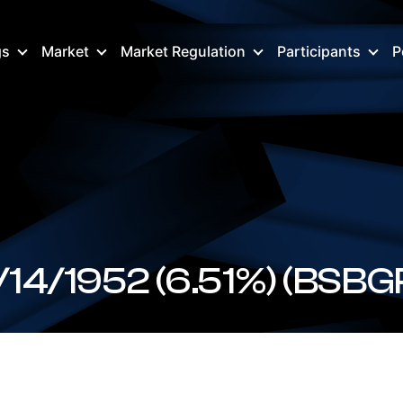
gs
Market
Market Regulation
Participants
P
BSBGR157052 FX 12/14/1952 (6