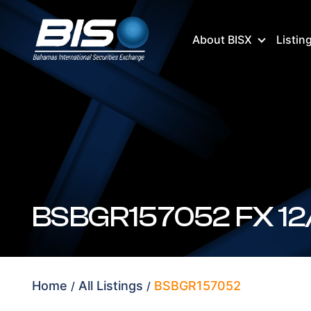
About BISX
Listin
Home
All Listings
BSBGR157052