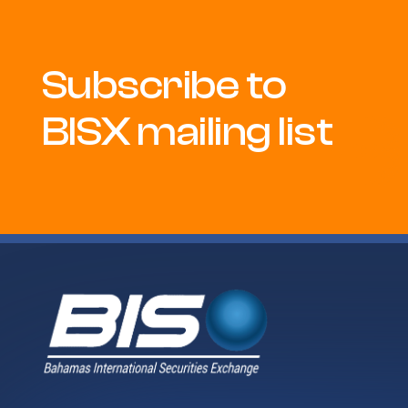
Subscribe to
BISX mailing list