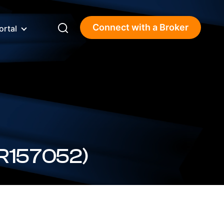
Connect with a Broker
ortal
.51%) (BSBGR157052)