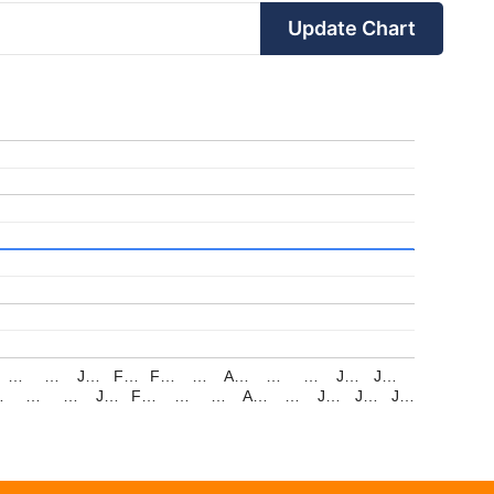
Update Chart
…
…
J…
F…
F…
…
A…
…
…
J…
J…
…
…
…
J…
F…
…
…
A…
…
J…
J…
J…