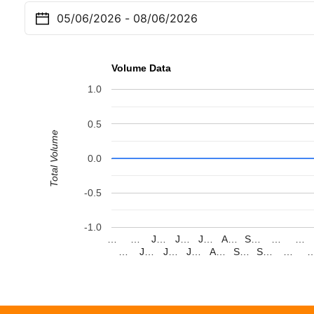
Volume Data
1.0
0.5
Total Volume
0.0
-0.5
-1.0
…
…
J…
J…
J…
A…
S…
…
…
…
J…
J…
J…
A…
S…
S…
…