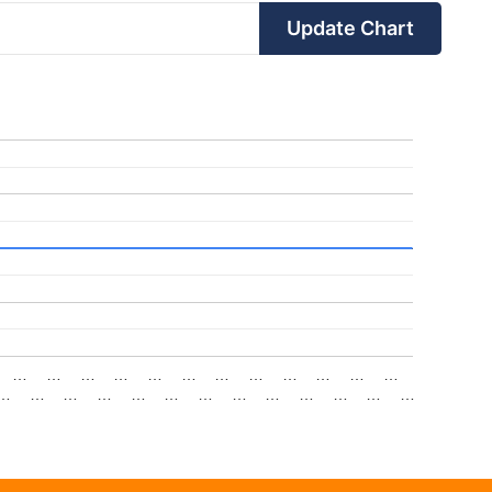
Update Chart
…
…
…
…
…
…
…
…
…
…
…
…
…
…
…
…
…
…
…
…
…
…
…
…
…