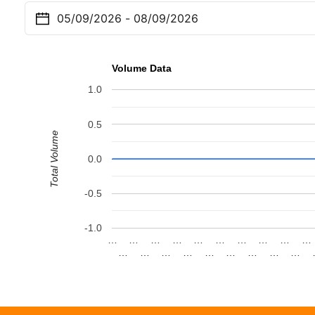
Volume Data
1.0
0.5
Total Volume
0.0
-0.5
-1.0
…
…
…
…
…
…
…
…
…
…
…
…
…
…
…
…
…
…
…