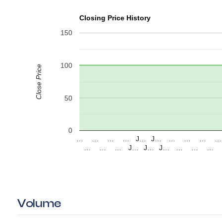
Closing Price History
150
100
Close Price
50
0
…
…
…
…
J…
J…
…
…
…
…
…
…
…
J…
J…
J…
…
…
…
Volume