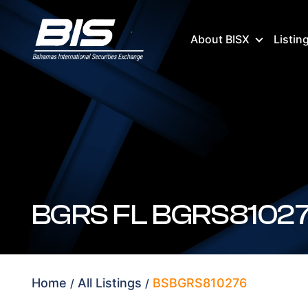
About BISX
Listin
BGRS FL BGRS81027
Home
All Listings
BSBGRS810276