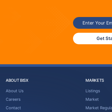
Get St
ABOUT BISX
MARKETS
About Us
Listings
Careers
Market
Contact
Market Regula