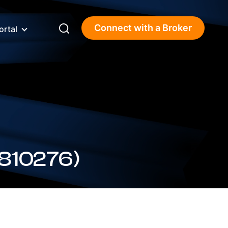
Connect with a Broker
ortal
810276)