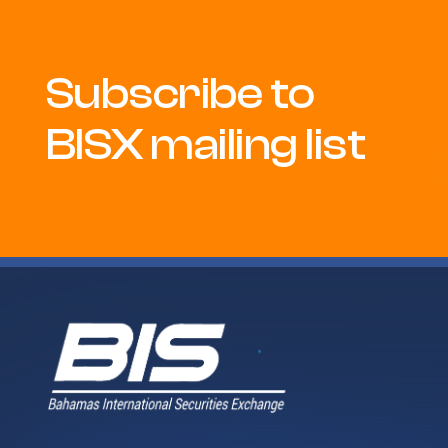
Subscribe to
BISX mailing list