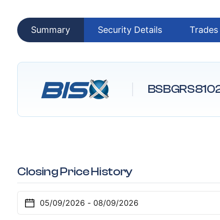
Summary
Security Details
Trades
BSBGRS810
Closing Price History