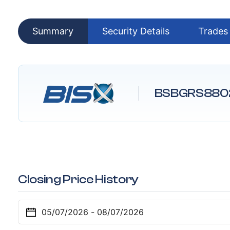
Summary
Security Details
Trades
BSBGRS880
Closing Price History