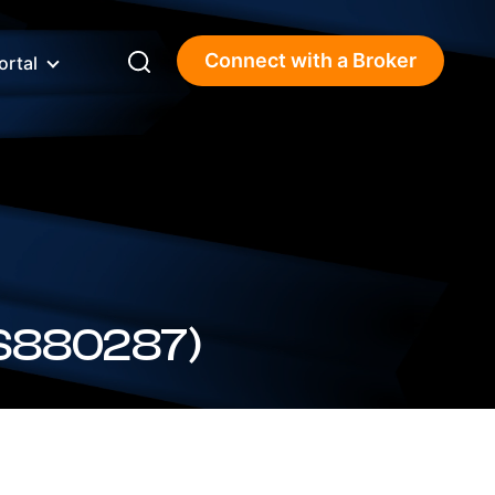
Connect with a Broker
ortal
S880287)