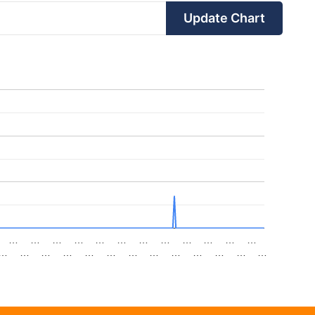
Update Chart
…
…
…
…
…
…
…
…
…
…
…
…
…
…
…
…
…
…
…
…
…
…
…
…
…