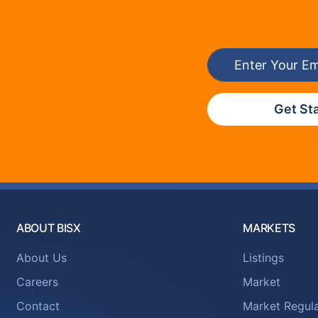
Get St
ABOUT BISX
MARKETS
About Us
Listings
Careers
Market
Contact
Market Regula