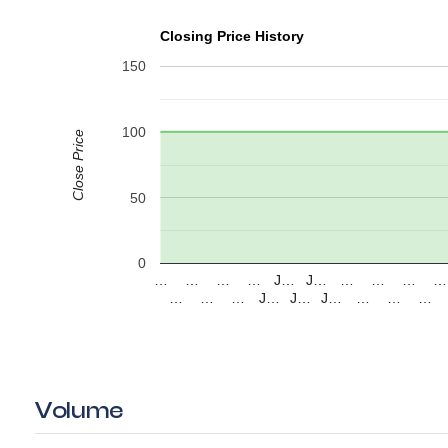
Closing Price History
150
100
Close Price
50
0
…
…
…
…
J…
J…
…
…
…
…
…
…
…
J…
J…
J…
…
…
…
Volume