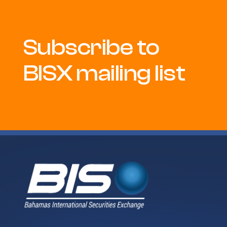
Subscribe to
BISX mailing list