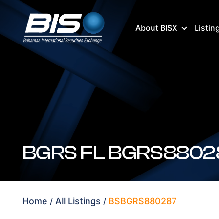
About BISX
Listin
BGRS FL BGRS8802
Home
All Listings
BSBGRS880287