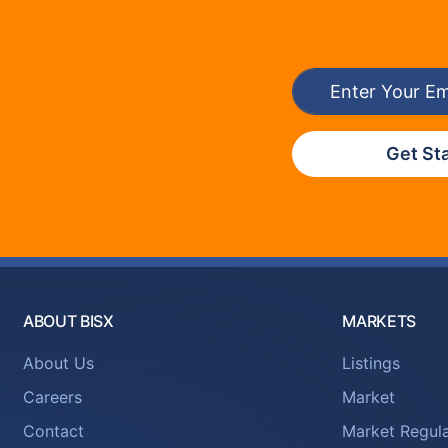
Get St
ABOUT BISX
MARKETS
About Us
Listings
Careers
Market
Contact
Market Regula