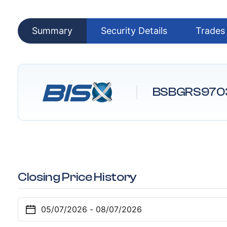
Summary
Security Details
Trades
BSBGRS970
Closing Price History