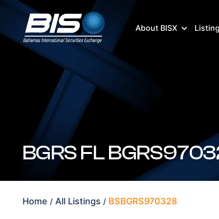
About BISX
Listin
BGRS FL BGRS9703
Home
All Listings
BSBGRS970328