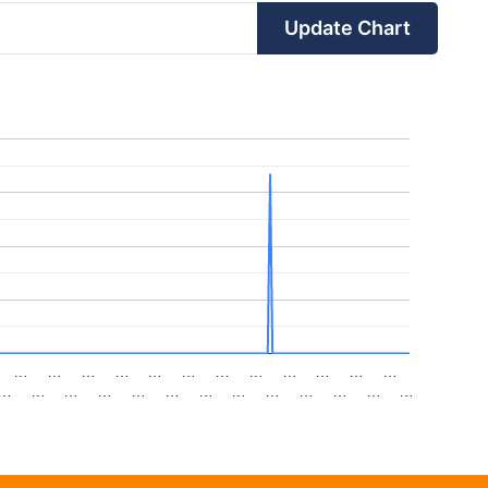
Update Chart
…
…
…
…
…
…
…
…
…
…
…
…
…
…
…
…
…
…
…
…
…
…
…
…
…