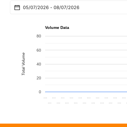
Volume Data
80
60
Total Volume
40
20
0
…
…
…
…
…
…
…
…
…
…
…
…
…
…
…
…
…
…
…