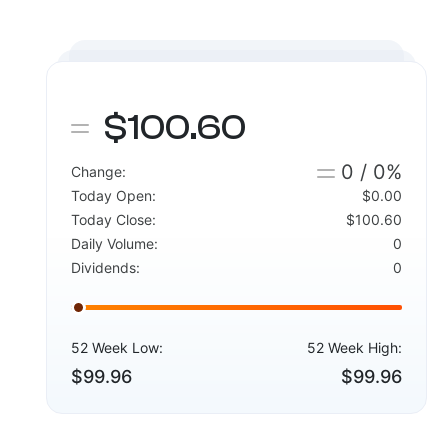
$100.60
0 / 0%
Change:
Today Open:
$0.00
Today Close:
$100.60
Daily Volume:
0
Dividends:
0
52 Week Low:
52 Week High:
$99.96
$99.96