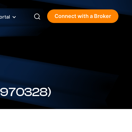
Connect with a Broker
ortal
S970328)