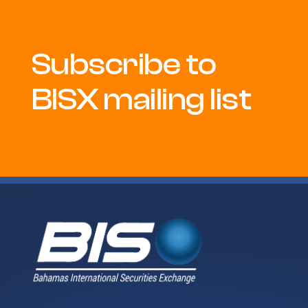
Subscribe to
BISX mailing list