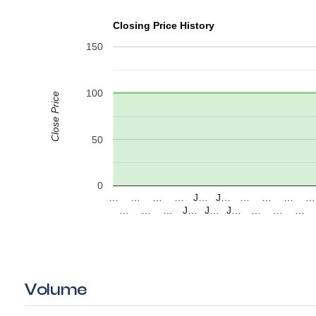
Closing Price History
150
100
Close Price
50
0
…
…
…
…
J…
J…
…
…
…
…
…
…
…
J…
J…
J…
…
…
…
Volume