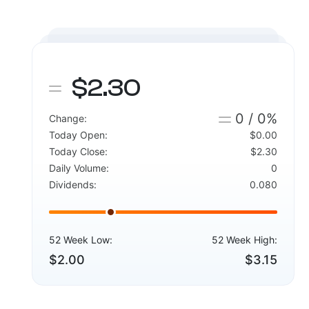
$2.30
0 / 0%
Change:
Today Open:
$0.00
Today Close:
$2.30
Daily Volume:
0
Dividends:
0.080
52 Week Low:
52 Week High:
$2.00
$3.15