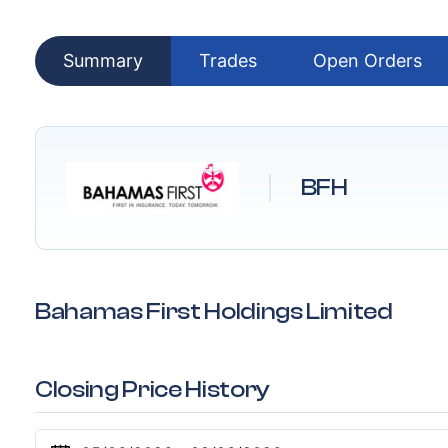
Summary
Trades
Open Orders
BFH
Bahamas First Holdings Limited
Closing Price History