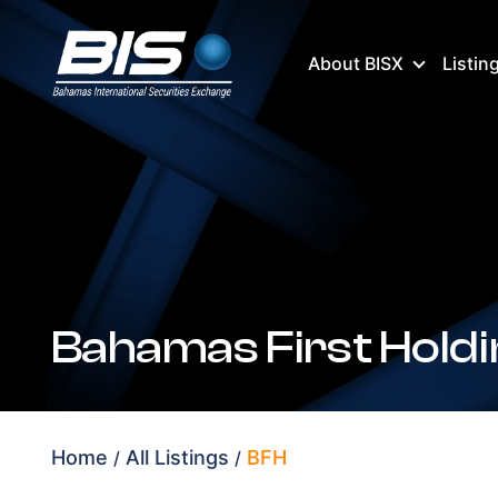
About BISX
Listin
Bahamas First Holdi
Home
All Listings
BFH