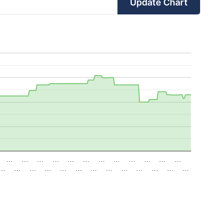
Update Chart
…
…
…
…
…
…
…
…
…
…
…
…
…
…
…
…
…
…
…
…
…
…
…
…
…