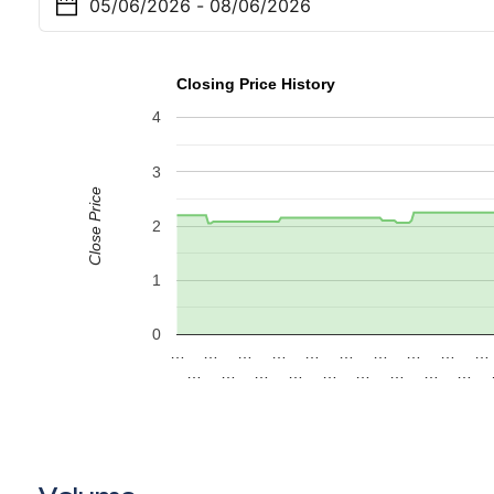
Closing Price History
4
3
Close Price
2
1
0
…
…
…
…
…
…
…
…
…
…
…
…
…
…
…
…
…
…
…