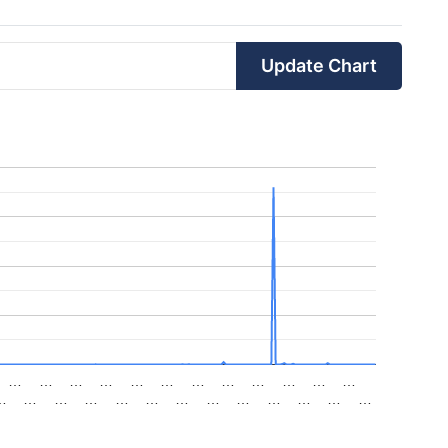
Update Chart
…
…
…
…
…
…
…
…
…
…
…
…
…
…
…
…
…
…
…
…
…
…
…
…
…