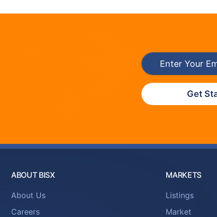
Get St
ABOUT BISX
MARKETS
About Us
Listings
Careers
Market