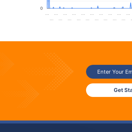
0
…
…
…
…
…
…
…
…
…
…
…
…
…
…
…
…
…
…
…
Get St