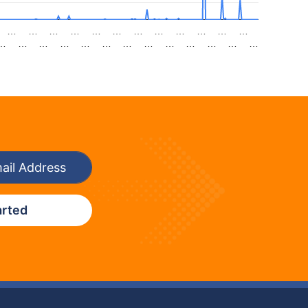
…
…
…
…
…
…
…
…
…
…
…
…
…
…
…
…
…
…
…
…
…
…
…
…
…
arted