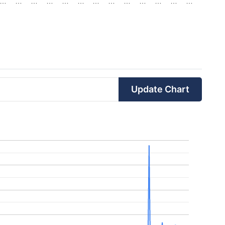
…
…
…
…
…
…
…
…
…
…
…
…
…
Update Chart