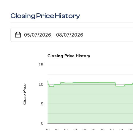
Closing Price History
Closing Price History
15
10
Close Price
5
0
…
…
…
…
…
…
…
…
…
…