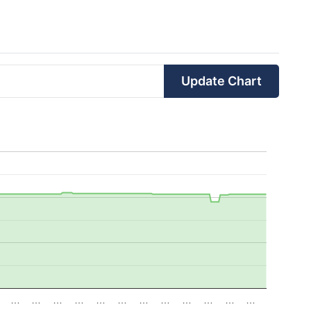
Update Chart
…
…
…
…
…
…
…
…
…
…
…
…