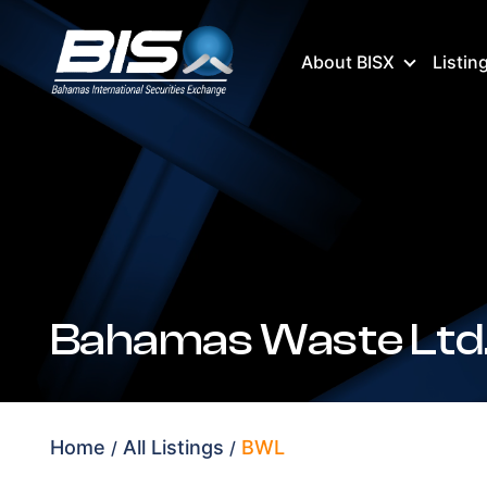
About BISX
Listin
Bahamas Waste Ltd.
Home
All Listings
BWL