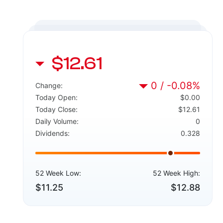
$12.61
0 / -0.08%
Change:
Today Open:
$0.00
Today Close:
$12.61
Daily Volume:
0
Dividends:
0.328
52 Week Low:
52 Week High:
$11.25
$12.88