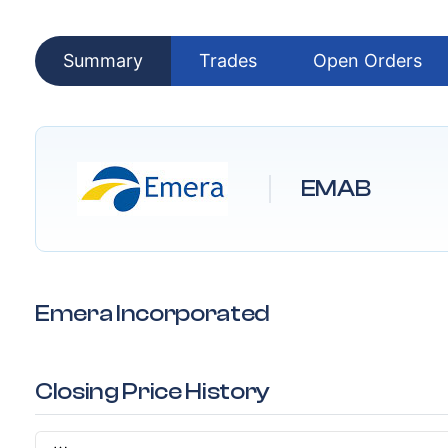
Summary
Trades
Open Orders
EMAB
Emera Incorporated
Closing Price History