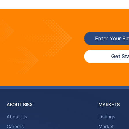
Get St
ABOUT BISX
MARKETS
About Us
Listings
Careers
Market