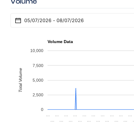
Volume
Volume Data
10,000
7,500
Total Volume
5,000
2,500
0
…
…
…
…
…
…
…
…
…
…
…
…
…
…
…
…
…
…
…