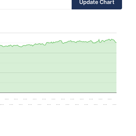
Update Chart
…
…
…
…
…
…
…
…
…
…
…
…
…
…
…
…
…
…
…
…
…
…
…
…
…