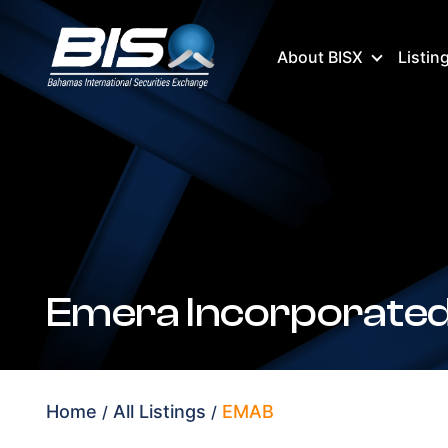
About BISX
Listin
Emera Incorporate
Home
All Listings
EMAB