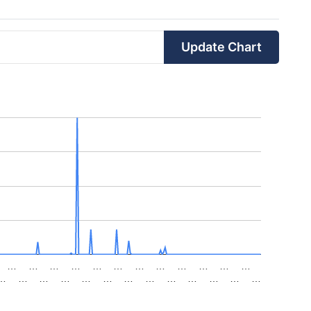
Update Chart
…
…
…
…
…
…
…
…
…
…
…
…
…
…
…
…
…
…
…
…
…
…
…
…
…