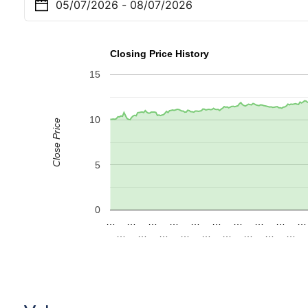
Closing Price History
15
10
Close Price
5
0
…
…
…
…
…
…
…
…
…
…
…
…
…
…
…
…
…
…
…